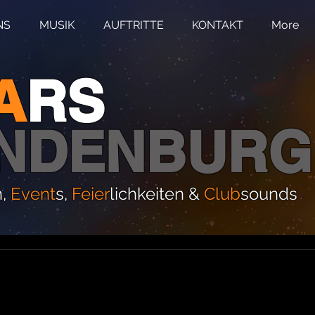
NS
MUSIK
AUFTRITTE
KONTAKT
More
A
RS
NDENBURG
n,
Event
s,
Feier
lichkeiten &
Club
sounds