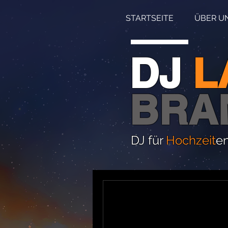
STARTSEITE
ÜBER U
DJ
L
BRA
DJ für
Hochzeit
e