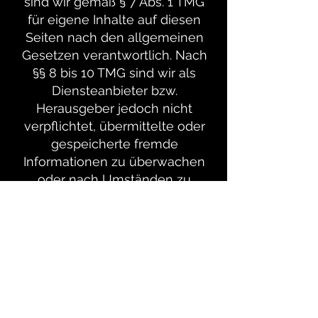
sind wir gemäß § 7 Abs. 1 TMG
für eigene Inhalte auf diesen
Seiten nach den allgemeinen
Gesetzen verantwortlich. Nach
§§ 8 bis 10 TMG sind wir als
Diensteanbieter bzw.
Herausgeber jedoch nicht
verpflichtet, übermittelte oder
gespeicherte fremde
Informationen zu überwachen
oder nach Umständen zu
forschen, die auf eine
rechtswidrige Tätigkeit
hinweisen. Verpflichtungen zur
Entfernung oder Sperrung der
Nutzung von Informationen
nach den allgemeinen Gesetzen
bleiben hiervon unberührt. Eine