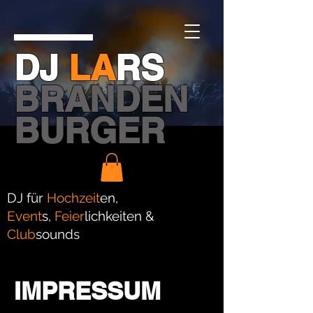
DJ
LA
RS
BRANDEN
BURGER
DJ für
Hochzeit
en,
Event
s,
Feier
lichkeiten &
Club
sounds
IMPRESSUM